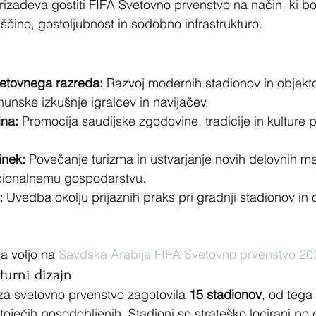
rizadeva gostiti FIFA Svetovno prvenstvo na način, ki bo
ščino, gostoljubnost in sodobno infrastrukturo.
vetovnega razreda:
 Razvoj modernih stadionov in objekt
hunske izkušnje igralcev in navijačev.
ina:
 Promocija saudijske zgodovine, tradicije in kulture 
inek:
 Povečanje turizma in ustvarjanje novih delovnih me
cionalnemu gospodarstvu.
:
 Uvedba okolju prijaznih praks pri gradnji stadionov in o
a voljo na 
Savdska Arabija FIFA Svetovno prvenstvo 20
turni dizajn
za svetovno prvenstvo zagotovila 
15 stadionov
, od tega 
ječih posodobljenih. Stadioni so strateško locirani po ce