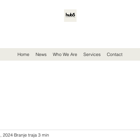
Welcome to Hub5 Consulting
Your Gateway to GCC Business Excellence
Home
News
Who We Are
Services
Contact
, 2024
Branje traja 3 min