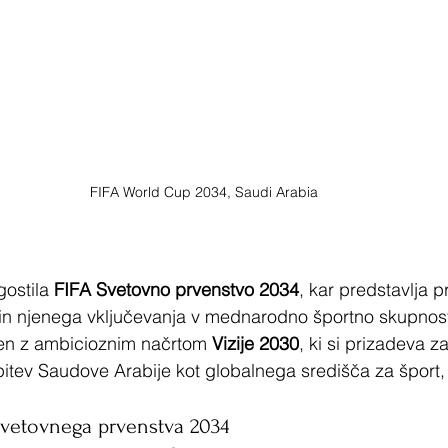
FIFA World Cup 2034, Saudi Arabia
ostila 
FIFA Svetovno prvenstvo 2034
, kar predstavlja p
e in njenega vključevanja v mednarodno športno skupnos
en z ambicioznim načrtom 
Vizije 2030
, ki si prizadeva za
itev Saudove Arabije kot globalnega središča za šport, k
A Svetovnega prvenstva 2034