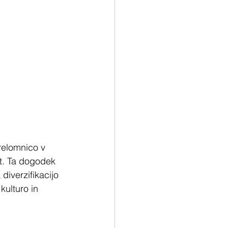
relomnico v 
t. Ta dogodek 
 diverzifikacijo 
ulturo in 