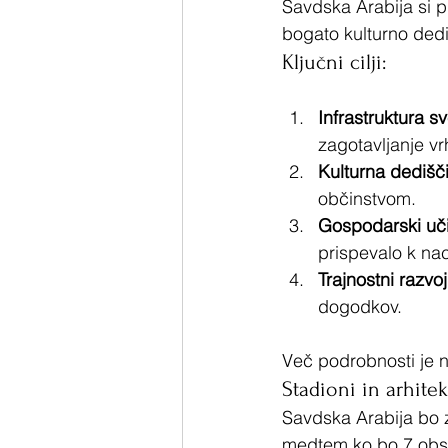
Savdska Arabija si p
bogato kulturno dedi
Ključni cilji:
Infrastruktura s
zagotavljanje vr
Kulturna dedišč
občinstvom.
Gospodarski uč
prispevalo k na
Trajnostni razvoj
dogodkov.
Več podrobnosti je n
Stadioni in arhitek
Savdska Arabija bo 
medtem ko bo 7 obsto