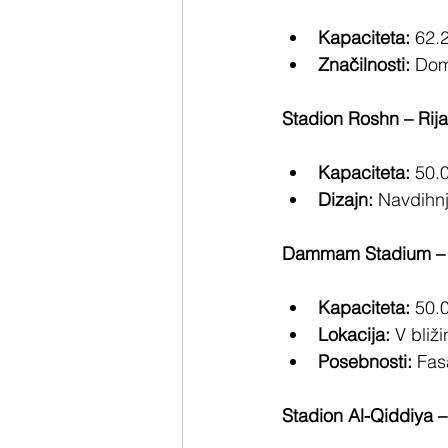
Kapaciteta:
 62.
Značilnosti:
 Dom
Stadion Roshn – Rija
Kapaciteta:
 50.
Dizajn:
 Navdihnj
Dammam Stadium 
Kapaciteta:
 50.
Lokacija:
 V bliž
Posebnosti:
 Fas
Stadion Al-Qiddiya –