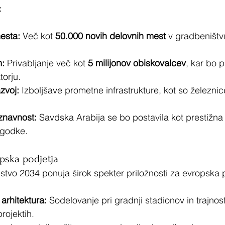
:
esta:
 Več kot 
50.000 novih delovnih mest
 v gradbeništvu
m:
 Privabljanje več kot 
5 milijonov obiskovalcev
, kar bo p
torju.
azvoj:
 Izboljšave prometne infrastrukture, kot so železnic
znavnost:
 Savdska Arabija se bo postavila kot prestižna 
godke.
opska podjetja
tvo 2034 ponuja širok spekter priložnosti za evropska p
arhitektura:
 Sodelovanje pri gradnji stadionov in trajnos
projektih.