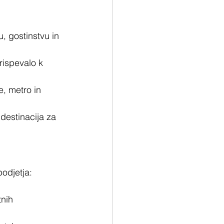
, gostinstvu in 
rispevalo k 
e, metro in 
destinacija za 
odjetja:
tnih 