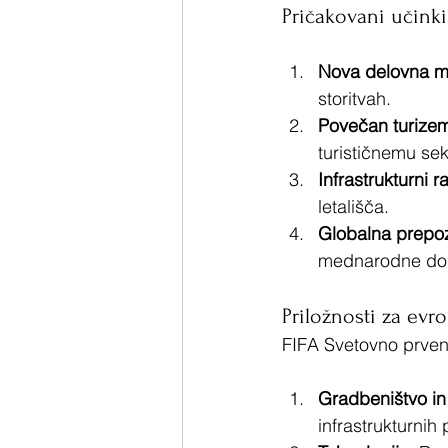
Pričakovani učinki
Nova delovna m
storitvah.
Povečan turize
turističnemu sek
Infrastrukturni r
letališča.
Globalna prepo
mednarodne do
Priložnosti za evr
FIFA Svetovno prvens
Gradbeništvo in 
infrastrukturnih 