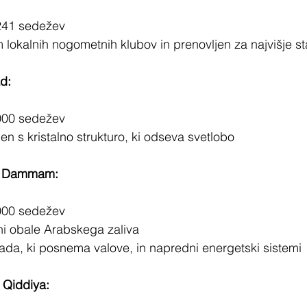
241 sedežev
 lokalnih nogometnih klubov in prenovljen za najvišje s
d:
000 sedežev
en s kristalno strukturo, ki odseva svetlobo
– Dammam:
000 sedežev
ini obale Arabskega zaliva
ada, ki posnema valove, in napredni energetski sistemi
 Qiddiya: