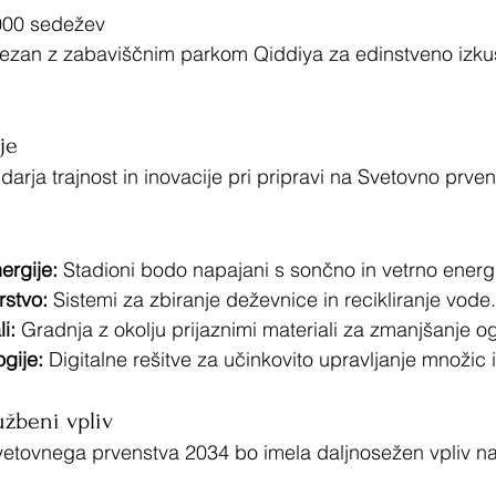
000 sedežev
ezan z zabaviščnim parkom Qiddiya za edinstveno izku
je
arja trajnost in inovacije pri pripravi na Svetovno prven
nergije:
 Stadioni bodo napajani s sončno in vetrno energi
stvo:
 Sistemi za zbiranje deževnice in recikliranje vode.
i:
 Gradnja z okolju prijaznimi materiali za zmanjšanje og
gije:
 Digitalne rešitve za učinkovito upravljanje množic 
užbeni vpliv
vetovnega prvenstva 2034 bo imela daljnosežen vpliv n