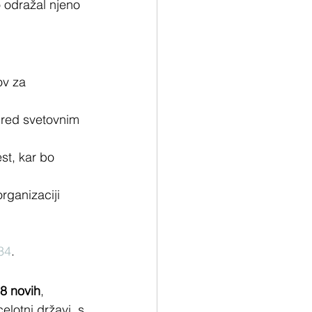
 odražal njeno 
ov za 
pred svetovnim 
st, kar bo 
rganizaciji 
34
.
8 novih
, 
lotni državi, s 