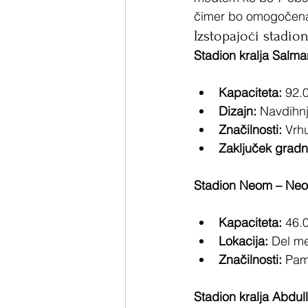
čimer bo omogočena 
Izstopajoči stadion
Stadion kralja Salma
Kapaciteta:
 92.
Dizajn:
 Navdihnj
Značilnosti:
 Vrh
Zaključek gradn
Stadion Neom – Ne
Kapaciteta:
 46.
Lokacija:
 Del m
Značilnosti:
 Pam
Stadion kralja Abdul