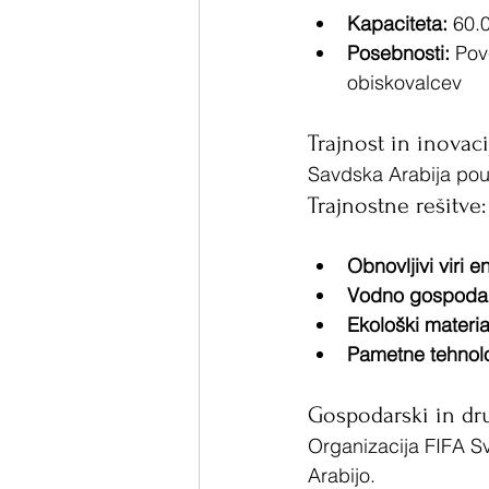
Kapaciteta:
 60.
Posebnosti:
 Pov
obiskovalcev
Trajnost in inovaci
Savdska Arabija poud
Trajnostne rešitve:
Obnovljivi viri e
Vodno gospodar
Ekološki material
Pametne tehnolo
Gospodarski in dr
Organizacija FIFA S
Arabijo.