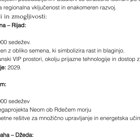
regionalna vključenost in enakomeren razvoj.
i in zmogljivosti:
na – Rijad:
000 sedežev.
en z obliko semena, ki simbolizira rast in blaginjo.
unski VIP prostori, okolju prijazne tehnologije in dostop 
je:
 2029.
om:
000 sedežev
egaprojekta Neom ob Rdečem morju
etne rešitve za množično upravljanje in energetska učin
laha – Džeda: