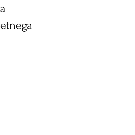
va
metnega