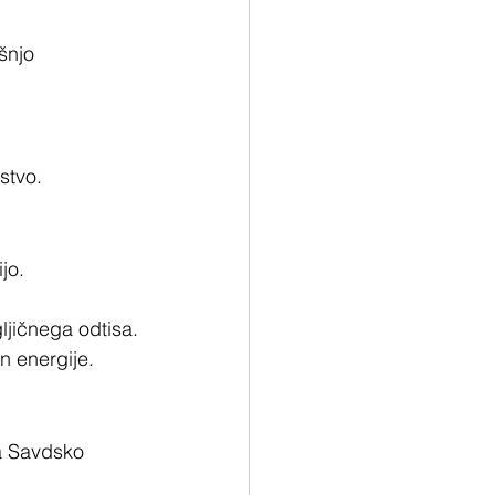
šnjo 
stvo.
jo.
ljičnega odtisa.
in energije.
a Savdsko 