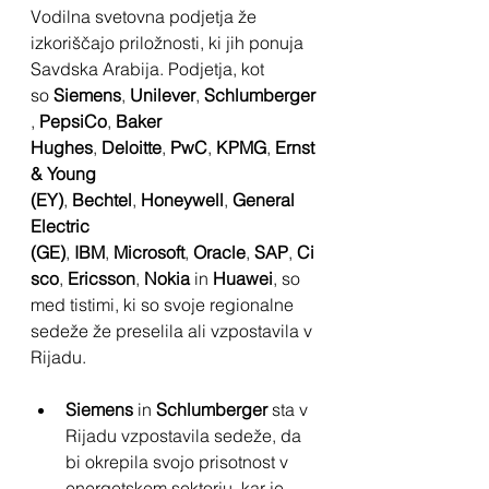
Vodilna svetovna podjetja že 
izkoriščajo priložnosti, ki jih ponuja 
Savdska Arabija. Podjetja, kot 
so 
Siemens
, 
Unilever
, 
Schlumberger
, 
PepsiCo
, 
Baker 
Hughes
, 
Deloitte
, 
PwC
, 
KPMG
, 
Ernst 
& Young 
(EY)
, 
Bechtel
, 
Honeywell
, 
General 
Electric 
(GE)
, 
IBM
, 
Microsoft
, 
Oracle
, 
SAP
, 
Ci
sco
, 
Ericsson
, 
Nokia
 in 
Huawei
, so 
med tistimi, ki so svoje regionalne 
sedeže že preselila ali vzpostavila v 
Rijadu.
Siemens
 in 
Schlumberger
 sta v 
Rijadu vzpostavila sedeže, da 
bi okrepila svojo prisotnost v 
energetskem sektorju, kar je 