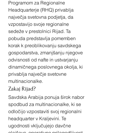
Programom za Regionalne 
Headquarterje (RHQ) privablja 
največja svetovna podjetja, da 
vzpostavijo svoje regionalne 
sedeže v prestolnici Rijad. Ta 
pobuda predstavlja pomemben 
korak k preoblikovanju savdskega 
gospodarstva, zmanjšanju njegove 
odvisnosti od nafte in ustvarjanju 
dinamičnega poslovnega okolja, ki 
privablja največje svetovne 
multinacionalke.
Zakaj Rijad?
Savdska Arabija ponuja širok nabor 
spodbud za multinacionalke, ki se 
odločijo vzpostaviti svoj regionalni 
headquarter v Kraljevini. Te 
ugodnosti vključujejo davčne 
olajšave, operativno prilagodljivost 