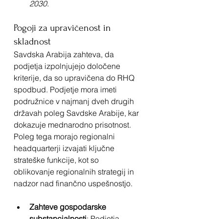
2030
.
Pogoji za upravičenost in 
skladnost
Savdska Arabija zahteva, da 
podjetja izpolnjujejo določene 
kriterije, da so upravičena do RHQ 
spodbud. Podjetje mora imeti 
podružnice v najmanj dveh drugih 
državah poleg Savdske Arabije, kar 
dokazuje mednarodno prisotnost. 
Poleg tega morajo regionalni 
headquarterji izvajati ključne 
strateške funkcije, kot so 
oblikovanje regionalnih strategij in 
nadzor nad finančno uspešnostjo.
Zahteve gospodarske 
substancialnosti
: Podjetja 