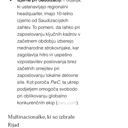
ki ustanavljajo regionalni 
headquarter, imajo 10-letno 
izjemo od Saudizacijskih 
zahtev. To pomeni, da lahko pri 
zaposlovanju ključnih kadrov v 
začetnem obdobju izberejo 
mednarodne strokovnjake, kar 
zagotavlja hitro in uspešno 
vzpostavitev poslovanja brez 
začetnih omejitev pri 
zaposlovanju lokalne delovne 
sile. Kot poroča 
PwC
, ta ukrep 
podjetjem omogoča svobodo 
pri oblikovanju globalno 
konkurenčnih ekip (
pwc.com
).
Multinacionalke, ki so izbrale 
Rijad