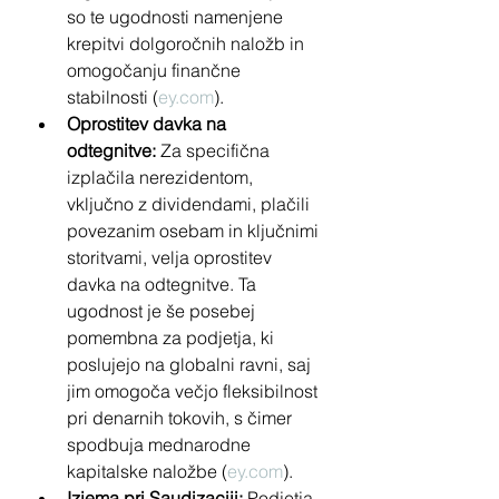
so te ugodnosti namenjene 
krepitvi dolgoročnih naložb in 
omogočanju finančne 
stabilnosti (
ey.com
).
Oprostitev davka na 
odtegnitve:
 Za specifična 
izplačila nerezidentom, 
vključno z dividendami, plačili 
povezanim osebam in ključnimi 
storitvami, velja oprostitev 
davka na odtegnitve. Ta 
ugodnost je še posebej 
pomembna za podjetja, ki 
poslujejo na globalni ravni, saj 
jim omogoča večjo fleksibilnost 
pri denarnih tokovih, s čimer 
spodbuja mednarodne 
kapitalske naložbe (
ey.com
).
Izjema pri Saudizaciji:
 Podjetja, 