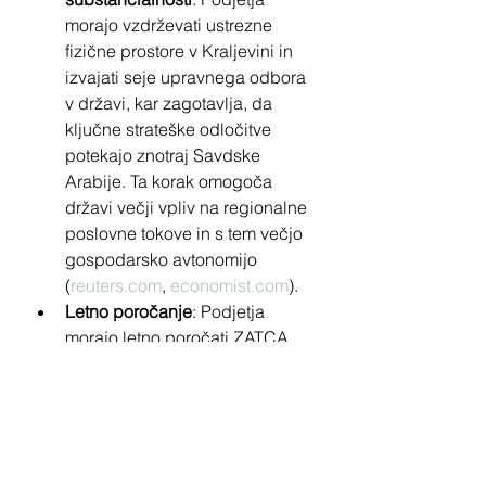
morajo vzdrževati ustrezne 
fizične prostore v Kraljevini in 
izvajati seje upravnega odbora 
v državi, kar zagotavlja, da 
ključne strateške odločitve 
potekajo znotraj Savdske 
Arabije. Ta korak omogoča 
državi večji vpliv na regionalne 
poslovne tokove in s tem večjo 
gospodarsko avtonomijo 
(
reuters.com
, 
economist.com
).
Letno poročanje
: Podjetja 
morajo letno poročati ZATCA 
(Urad za Zakat, Davke in 
Carine), s čimer zagotavljajo 
skladnost s pravili in 
preglednost poslovanja. Takšna 
poročila prispevajo k 