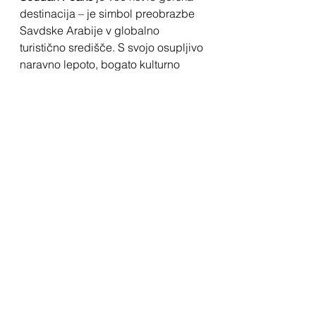
destinacija – je simbol preobrazbe 
Savdske Arabije v globalno 
turistično središče. S svojo osupljivo 
naravno lepoto, bogato kulturno 
dediščino in trajnostnimi rešitvami 
bo destinacija privlačila 
obiskovalce z vsega sveta.
Za evropska podjetja, ki želijo 
sodelovati pri tem vizionarskem 
projektu, 
Soudah Peaks
 ponuja 
izjemne priložnosti za rast, inovacije 
in globalno sodelovanje.
Viri za nadaljnje raziskovanje
Soudah Peaks Official:
Uradna 
stran
Soudah Development 
Company:
Soudah 