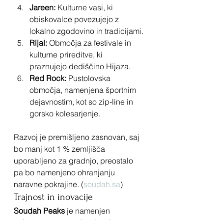
Jareen:
 Kulturne vasi, ki 
obiskovalce povezujejo z 
lokalno zgodovino in tradicijami.
Rijal:
 Območja za festivale in 
kulturne prireditve, ki 
praznujejo dediščino Hijaza.
Red Rock:
 Pustolovska 
območja, namenjena športnim 
dejavnostim, kot so zip-line in 
gorsko kolesarjenje.
Razvoj je premišljeno zasnovan, saj 
bo manj kot 1 % zemljišča 
uporabljeno za gradnjo, preostalo 
pa bo namenjeno ohranjanju 
naravne pokrajine. (
soudah.sa
)
Trajnost in inovacije
Soudah Peaks
 je namenjen 