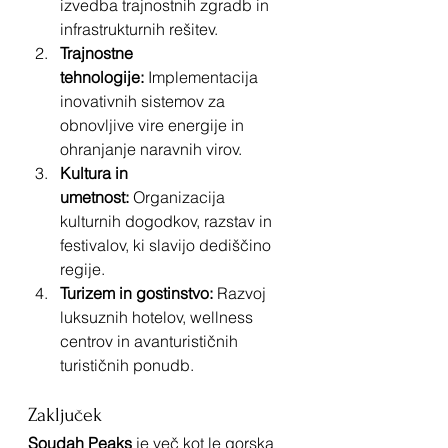
izvedba trajnostnih zgradb in 
infrastrukturnih rešitev.
Trajnostne 
tehnologije:
 Implementacija 
inovativnih sistemov za 
obnovljive vire energije in 
ohranjanje naravnih virov.
Kultura in 
umetnost:
 Organizacija 
kulturnih dogodkov, razstav in 
festivalov, ki slavijo dediščino 
regije.
Turizem in gostinstvo:
 Razvoj 
luksuznih hotelov, wellness 
centrov in avanturističnih 
turističnih ponudb.
Zaključek
Soudah Peaks
 je več kot le gorska 