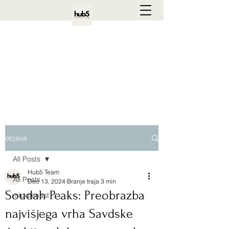
Welcome to Hub5 Consulting
Your Gateway to GCC Business Excellence
objava
All Posts
Hub5 Team
All Posts
Dec 13, 2024
Branje traja 3 min
Soudah Peaks: Preobrazba
middleeast
najvišjega vrha Savdske