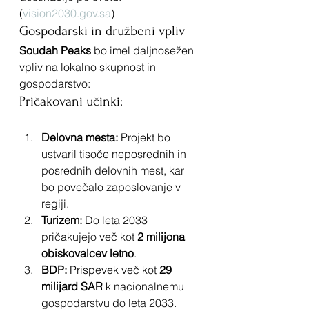
(
vision2030.gov.sa
)
Gospodarski in družbeni vpliv
Soudah Peaks
 bo imel daljnosežen 
vpliv na lokalno skupnost in 
gospodarstvo:
Pričakovani učinki:
Delovna mesta:
 Projekt bo 
ustvaril tisoče neposrednih in 
posrednih delovnih mest, kar 
bo povečalo zaposlovanje v 
regiji.
Turizem:
 Do leta 2033 
pričakujejo več kot 
2 milijona 
obiskovalcev letno
.
BDP:
 Prispevek več kot 
29 
milijard SAR
 k nacionalnemu 
gospodarstvu do leta 2033.