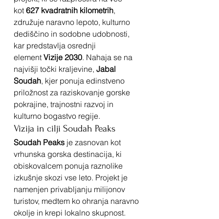
kot 
627 kvadratnih kilometrih
, 
združuje naravno lepoto, kulturno 
dediščino in sodobne udobnosti, 
kar predstavlja osrednji 
element 
Vizije 2030
. Nahaja se na 
najvišji točki kraljevine, 
Jabal 
Soudah
, kjer ponuja edinstveno 
priložnost za raziskovanje gorske 
pokrajine, trajnostni razvoj in 
kulturno bogastvo regije.
Vizija in cilji Soudah Peaks
Soudah Peaks
 je zasnovan kot 
vrhunska gorska destinacija, ki 
obiskovalcem ponuja raznolike 
izkušnje skozi vse leto. Projekt je 
namenjen privabljanju milijonov 
turistov, medtem ko ohranja naravno 
okolje in krepi lokalno skupnost.