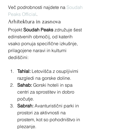
Več podrobnosti najdete na 
Soudah 
Peaks Official
.
Arhitektura in zasnova
Projekt 
Soudah Peaks
 združuje šest 
edinstvenih območij, od katerih 
vsako ponuja specifične izkušnje, 
prilagojene naravi in kulturni 
dediščini:
Tahlal:
 Letovišča z osupljivimi 
razgledi na gorske doline.
Sahab:
 Gorski hoteli in spa 
centri za sprostitev in dobro 
počutje.
Sabrah:
 Avanturistični parki in 
prostori za aktivnosti na 
prostem, kot so pohodništvo in 
plezanje.