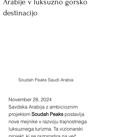
Arabije v luksuzno gorsko
destinacijo
Soudah Peaks Saudi Arabia	
November 28, 2024
Savdska Arabija z ambicioznim 
projektom 
Soudah Peaks
 postavlja 
nove mejnike v razvoju trajnostnega 
luksuznega turizma. Ta vizionarski 
projekt, ki se razprostira na več 